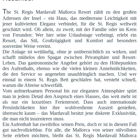
T
he St. Regis Mardavall Mallorca Resort zählt zu den großen
Adressen der Insel – ein Haus, das mediterrane Leichtigkeit mit
jener kultivierten Eleganz verbindet, für die St. Regis weltweit
geschätzt wird. Ob allein, zu zweit, mit der Familie oder im Kreis
von Freunden: Wer hier seine Urlaubstage verbringt, erlebt ein
Resort, das Stil, Großzügigkeit und Komfort auf besonders
souveräne Weise vereint.
Die Anlage ist weitläufig, ohne je unübersichtlich zu wirken, und
schafft mühelos den Spagat zwischen Privatsphäre und Resort-
Leben. Das gastronomische Angebot gehört zu den Höhepunkten
des Aufenthalts, ebenso wie die vielen kleinen Annehmlichkeiten,
die den Service so angenehm unaufdringlich machen. Und wer
einmal in einem St. Regis Bett geschlafen hat, versteht schnell,
warum die Abreise schwerfällt.
Vom aufmerksamen Personal bis zur eleganten Atmosphäre spürt
man in jedem Detail den Anspruch eines Hauses, das weit mehr ist
als nur ein luxuriöses Ferienresort. Dass auch internationale
Persönlichkeiten hier ihre wohlverdiente Auszeit genießen,
überrascht kaum – das Mardavall besitzt jene diskrete Exklusivität,
die man nicht inszenieren muss.
Ein Aufenthalt hat zweifellos seinen Preis, doch er ist in diesem Fall
gut nachvollziehbar. Für alle, die Mallorca von seiner stilvollsten
Seite erleben möchten, bleibt das St. Regis Mardavall Mallorca