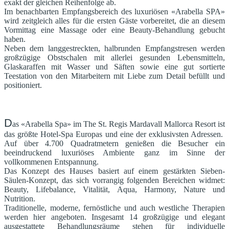
exakt der gleichen Reihenfolge ab.
Im benachbarten Empfangsbereich des luxuriösen «Arabella SPA»
wird zeitgleich alles für die ersten Gäste vorbereitet, die an diesem
Vormittag eine Massage oder eine Beauty-Behandlung gebucht
haben.
Neben dem langgestreckten, halbrunden Empfangstresen werden
großzügige Obstschalen mit allerlei gesunden Lebensmitteln,
Glaskaraffen mit Wasser und Säften sowie eine gut sortierte
Teestation von den Mitarbeitern mit Liebe zum Detail befüllt und
positioniert.
D
as «Arabella Spa» im The St. Regis Mardavall Mallorca Resort ist
das größte Hotel-Spa Europas und eine der exklusivsten Adressen.
Auf über 4.700 Quadratmetern genießen die Besucher ein
beeindruckend luxuriöses Ambiente ganz im Sinne der
vollkommenen Entspannung.
Das Konzept des Hauses basiert auf einem gestärkten Sieben-
Säulen-Konzept, das sich vorrangig folgenden Bereichen widmet:
Beauty, Lifebalance, Vitalität, Aqua, Harmony, Nature und
Nutrition.
Traditionelle, moderne, fernöstliche und auch westliche Therapien
werden hier angeboten. Insgesamt 14 großzügige und elegant
ausgestattete Behandlungsräume stehen für individuelle