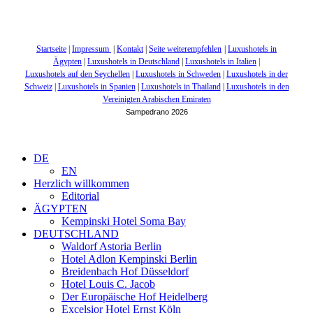
Startseite
|
Impressum
|
Kontakt
|
Seite weiterempfehlen
|
Luxushotels in
Ägypten
|
Luxushotels in Deutschland
|
Luxushotels in Italien
|
Luxushotels auf den Seychellen
|
Luxushotels in Schweden
|
Luxushotels in der
Schweiz
|
Luxushotels in Spanien
|
Luxushotels in Thailand
|
Luxushotels in den
Vereinigten Arabischen Emiraten
Sampedrano 2026
DE
EN
Herzlich willkommen
Editorial
ÄGYPTEN
Kempinski Hotel Soma Bay
DEUTSCHLAND
Waldorf Astoria Berlin
Hotel Adlon Kempinski Berlin
Breidenbach Hof Düsseldorf
Hotel Louis C. Jacob
Der Europäische Hof Heidelberg
Excelsior Hotel Ernst Köln