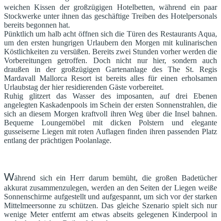
weichen Kissen der großzügigen Hotelbetten, während ein paar
Stockwerke unter ihnen das geschäftige Treiben des Hotelpersonals
bereits begonnen hat.
Pünktlich um halb acht öffnen sich die Türen des Restaurants Aqua,
um den ersten hungrigen Urlaubern den Morgen mit kulinarischen
Köstlichkeiten zu versüßen. Bereits zwei Stunden vorher werden die
Vorbereitungen getroffen. Doch nicht nur hier, sondern auch
draußen in der großzügigen Gartenanlage des The St. Regis
Mardavall Mallorca Resort ist bereits alles für einen erholsamen
Urlaubstag der hier residierenden Gäste vorbereitet.
Ruhig glitzert das Wasser des imposanten, auf drei Ebenen
angelegten Kaskadenpools im Schein der ersten Sonnenstrahlen, die
sich an diesem Morgen kraftvoll ihren Weg über die Insel bahnen.
Bequeme Loungemöbel mit dicken Polstern und elegante
gusseiserne Liegen mit roten Auflagen finden ihren passenden Platz
entlang der prächtigen Poolanlage.
W
ährend sich ein Herr darum bemüht, die großen Badetücher
akkurat zusammenzulegen, werden an den Seiten der Liegen weiße
Sonnenschirme aufgestellt und aufgespannt, um sich vor der starken
Mittelmeersonne zu schützen. Das gleiche Szenario spielt sich nur
wenige Meter entfernt am etwas abseits gelegenen Kinderpool in