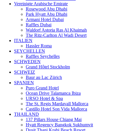
Vereinigte Arabische Emirate
Rosewood Abu Dhabi
Park Hyatt Abu Dhabi
Armani Hotel Dubai
Raffles Dubai
Waldorf Astoria Ras Al Khaimah
The Ritz-Carlton Al Wadi Desert
ITALIEN
Hassler Roma
SEYCHELLEN
Raffles Seychelles
SCHWEDEN
Grand Hôtel Stockholm
SCHWEIZ
Baur au Lac Zürich
SPANIEN
Puro Grand Hotel
Ocean Drive Talamanca Ibiza
URSO Hotel & Spa
The St. Regis Mardavall Mallorca
Castillo Hotel Son Vida Mallorca
THAILAND
137 Pillars House Chiang Mai
Hyatt Regency Bangkok Sukhumvit
Dusit Thani Krabi Beach Resort