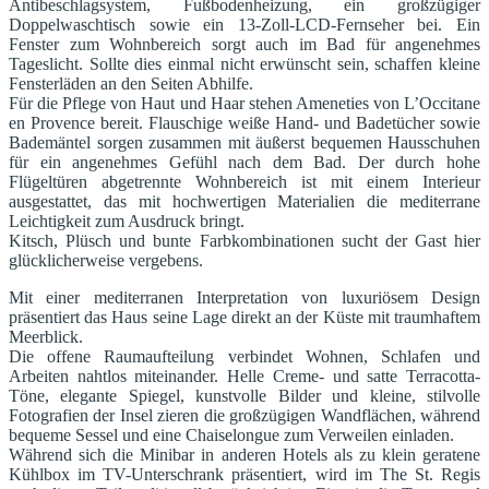
Antibeschlagsystem, Fußbodenheizung, ein großzügiger
Doppelwaschtisch sowie ein 13-Zoll-LCD-Fernseher bei. Ein
Fenster zum Wohnbereich sorgt auch im Bad für angenehmes
Tageslicht. Sollte dies einmal nicht erwünscht sein, schaffen kleine
Fensterläden an den Seiten Abhilfe.
Für die Pflege von Haut und Haar stehen Ameneties von L’Occitane
en Provence bereit. Flauschige weiße Hand- und Badetücher sowie
Bademäntel sorgen zusammen mit äußerst bequemen Hausschuhen
für ein angenehmes Gefühl nach dem Bad. Der durch hohe
Flügeltüren abgetrennte Wohnbereich ist mit einem Interieur
ausgestattet, das mit hochwertigen Materialien die mediterrane
Leichtigkeit zum Ausdruck bringt.
Kitsch, Plüsch und bunte Farbkombinationen sucht der Gast hier
glücklicherweise vergebens.
Mit einer mediterranen Interpretation von luxuriösem Design
präsentiert das Haus seine Lage direkt an der Küste mit traumhaftem
Meerblick.
Die offene Raumaufteilung verbindet Wohnen, Schlafen und
Arbeiten nahtlos miteinander. Helle Creme- und satte Terracotta-
Töne, elegante Spiegel, kunstvolle Bilder und kleine, stilvolle
Fotografien der Insel zieren die großzügigen Wandflächen, während
bequeme Sessel und eine Chaiselongue zum Verweilen einladen.
Während sich die Minibar in anderen Hotels als zu klein geratene
Kühlbox im TV-Unterschrank präsentiert, wird im The St. Regis