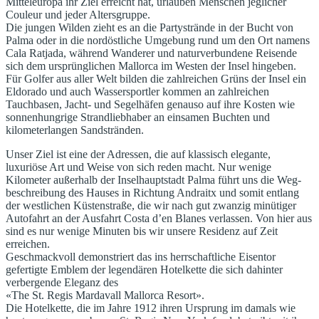
Mitteleuropa ihr Ziel erreicht hat, urlauben Menschen jeglicher
Couleur und jeder Altersgruppe.
Die jungen Wilden zieht es an die Partystrände in der Bucht von
Palma oder in die nordöstliche Umgebung rund um den Ort namens
Cala Ratjada, während Wanderer und naturverbundene Reisende
sich dem ursprünglichen Mallorca im Westen der Insel hingeben.
Für Golfer aus aller Welt bilden die zahlreichen Grüns der Insel ein
Eldorado und auch Wassersportler kommen an zahlreichen
Tauchbasen, Jacht- und Segelhäfen genauso auf ihre Kosten wie
sonnenhungrige Strandliebhaber an einsamen Buchten und
kilometerlangen Sandstränden.
Unser Ziel ist eine der Adressen, die auf klassisch elegante,
luxuriöse Art und Weise von sich reden macht. Nur wenige
Kilometer außerhalb der Inselhauptstadt Palma führt uns die Weg-
beschreibung des Hauses in Richtung Andraitx und somit entlang
der westlichen Küstenstraße, die wir nach gut zwanzig minütiger
Autofahrt an der Ausfahrt Costa d’en Blanes verlassen. Von hier aus
sind es nur wenige Minuten bis wir unsere Residenz auf Zeit
erreichen.
Geschmackvoll demonstriert das ins herrschaftliche Eisentor
gefertigte Emblem der legendären Hotelkette die sich dahinter
verbergende Eleganz des
«The St. Regis Mardavall Mallorca Resort».
Die Hotelkette, die im Jahre 1912 ihren Ursprung im damals wie