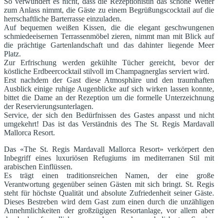
So verwundert es nicht, dass die Rezeptionistin das schöne Wetter
zum Anlass nimmt, die Gäste zu einem Begrüßungscocktail auf die
herrschaftliche Barterrasse einzuladen.
Auf bequemen weißen Kissen, die die elegant geschwungenen
schmiedeeisernen Terrassenmöbel zieren, nimmt man mit Blick auf
die prächtige Gartenlandschaft und das dahinter liegende Meer
Platz.
Zur Erfrischung werden gekühlte Tücher gereicht, bevor der
köstliche Erdbeercocktail stilvoll im Champagnerglas serviert wird.
Erst nachdem der Gast diese Atmosphäre und den traumhaften
Ausblick einige ruhige Augenblicke auf sich wirken lassen konnte,
bittet die Dame an der Rezeption um die formelle Unterzeichnung
der Reservierungsunterlagen.
Service, der sich den Bedürfnissen des Gastes anpasst und nicht
umgekehrt! Das ist das Verständnis des The St. Regis Mardavall
Mallorca Resort.
Das «The St. Regis Mardavall Mallorca Resort» verkörpert den
Inbegriff eines luxuriösen Refugiums im mediterranen Stil mit
arabischen Einflüssen.
Es trägt einen traditionsreichen Namen, der eine große
Verantwortung gegenüber seinen Gästen mit sich bringt. St. Regis
steht für höchste Qualität und absolute Zufriedenheit seiner Gäste.
Dieses Bestreben wird dem Gast zum einen durch die unzähligen
Annehmlichkeiten der großzügigen Resortanlage, vor allem aber