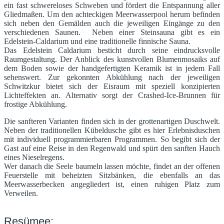
ein fast schwereloses Schweben und fördert die Entspannung aller
Gliedmaßen. Um den achteckigen Meerwasserpool herum befinden
sich neben den Gemälden auch die jeweiligen Eingänge zu den
verschiedenen Saunen. Neben einer Steinsauna gibt es ein
Edelstein-Caldarium und eine traditionelle finnische Sauna.
Das Edelstein Caldarium besticht durch seine eindrucksvolle
Raumgestaltung. Der Anblick des kunstvollen Blumenmosaiks auf
dem Boden sowie der handgefertigten Keramik ist in jedem Fall
sehenswert. Zur gekonnten Abkühlung nach der jeweiligen
Schwitzkur bietet sich der Eisraum mit speziell konzipierten
Lichteffekten an. Alternativ sorgt der Crashed-Ice-Brunnen für
frostige Abkühlung.
Die sanfteren Varianten finden sich in der grottenartigen Duschwelt.
Neben der traditionellen Kübeldusche gibt es hier Erlebnisduschen
mit individuell programmierbaren Programmen. So begibt sich der
Gast auf eine Reise in den Regenwald und spürt den sanften Hauch
eines Nieselregens.
Wer danach die Seele baumeln lassen möchte, findet an der offenen
Feuerstelle mit beheizten Sitzbänken, die ebenfalls an das
Meerwasserbecken angegliedert ist, einen ruhigen Platz zum
Verweilen.
Resümee: