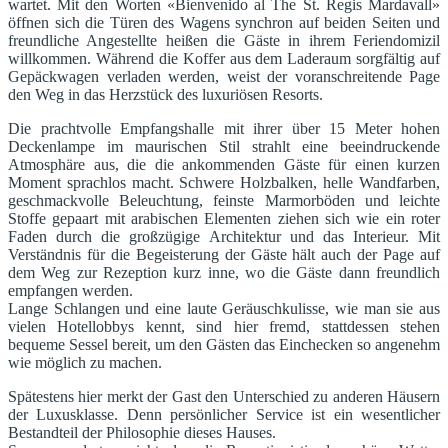
wartet. Mit den Worten «Bienvenido al The St. Regis Mardavall»
öffnen sich die Türen des Wagens synchron auf beiden Seiten und
freundliche Angestellte heißen die Gäste in ihrem Feriendomizil
willkommen. Während die Koffer aus dem Laderaum sorgfältig auf
Gepäckwagen verladen werden, weist der voranschreitende Page
den Weg in das Herzstück des luxuriösen Resorts.
Die prachtvolle Empfangshalle mit ihrer über 15 Meter hohen
Deckenlampe im maurischen Stil strahlt eine beeindruckende
Atmosphäre aus, die die ankommenden Gäste für einen kurzen
Moment sprachlos macht. Schwere Holzbalken, helle Wandfarben,
geschmackvolle Beleuchtung, feinste Marmorböden und leichte
Stoffe gepaart mit arabischen Elementen ziehen sich wie ein roter
Faden durch die großzügige Architektur und das Interieur. Mit
Verständnis für die Begeisterung der Gäste hält auch der Page auf
dem Weg zur Rezeption kurz inne, wo die Gäste dann freundlich
empfangen werden.
Lange Schlangen und eine laute Geräuschkulisse, wie man sie aus
vielen Hotellobbys kennt, sind hier fremd, stattdessen stehen
bequeme Sessel bereit, um den Gästen das Einchecken so angenehm
wie möglich zu machen.
Spätestens hier merkt der Gast den Unterschied zu anderen Häusern
der Luxusklasse. Denn persönlicher Service ist ein wesentlicher
Bestandteil der Philosophie dieses Hauses.