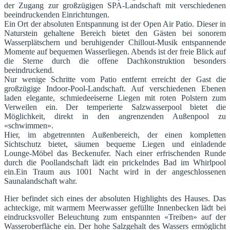
der Zugang zur großzügigen SPA-Landschaft mit verschiedenen
beeindruckenden Einrichtungen.
Ein Ort der absoluten Entspannung ist der Open Air Patio. Dieser in
Naturstein gehaltene Bereich bietet den Gästen bei sonorem
Wasserplätschern und beruhigender Chillout-Musik entspannende
Momente auf bequemen Wasserliegen. Abends ist der freie Blick auf
die Sterne durch die offene Dachkonstruktion besonders
beeindruckend.
Nur wenige Schritte vom Patio entfernt erreicht der Gast die
großzügige Indoor-Pool-Landschaft. Auf verschiedenen Ebenen
laden elegante, schmiedeeiserne Liegen mit roten Polstern zum
Verweilen ein. Der temperierte Salzwasserpool bietet die
Möglichkeit, direkt in den angrenzenden Außenpool zu
«schwimmen».
Hier, im abgetrennten Außenbereich, der einen kompletten
Sichtschutz bietet, säumen bequeme Liegen und einladende
Lounge-Möbel das Beckenufer. Nach einer erfrischenden Runde
durch die Poollandschaft lädt ein prickelndes Bad im Whirlpool
ein.Ein Traum aus 1001 Nacht wird in der angeschlossenen
Saunalandschaft wahr.
Hier befindet sich eines der absoluten Highlights des Hauses. Das
achteckige, mit warmem Meerwasser gefüllte Innenbecken lädt bei
eindrucksvoller Beleuchtung zum entspannten «Treiben» auf der
Wasseroberfläche ein. Der hohe Salzgehalt des Wassers ermöglicht