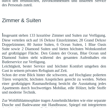
durch den freundlichen, zuvorkommenden und diskreten Service
des Personals zuteil.
Zimmer & Suiten
I
nsgesamt stehen 133 luxuriöse Zimmer und Suiten zur Verfügung.
Diese verteilen sich auf 16 Deluxe Einzelzimmer, 28 Grand Deluxe
Doppelzimmer, 80 Junior Suiten, 6 Ocean Suiten, 1 Blue Oasis
Suite sowie 2 Diamond Suiten und bieten höchsten Wohnkomfort
auf großzügiger Fläche. Den Gästen der Ocean, Blue Ocean und
Diamond Suiten steht während des gesamten Aufenthaltes ein
Butlerservice zur Verfügung.
Leichtigkeit, bester Service und höchster Komfort umgeben den
Gast in seinem privaten Refugium auf Zeit.
Schon der erste Blick hinter die schweren, auf Hochglanz polierten
Türen verspricht, höchsten Ansprüchen gerecht zu werden. Neben
einer großzügigen Raumaufteilung besticht die Ausstattung jedes
Apartments durch hochwertiges Mobiliar, edle Hölzer, helle Stoffe
und moderne Technik.
Zur Wohlfühlatmosphäre tragen Annehmlichkeiten wie eine separate
Dusche und Badewanne mit Handbrause, Spiegel mit integriertem