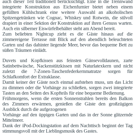
auch dieser Teil traditionell berücksichtigt. Eine in die Trennwand
integrierte Konstruktion aus Eichenfurnier bietet neben einem
gefüllten Kühlschrank eine weitere Auswahl an alkoholischen
Spitzengetränken wie Cognac, Whiskey und Rotwein, die stilvoll
drapiert in einer Sektion der Konstruktion auf ihren Genuss warten.
Auch ein silberner Eiswürfelbehälter steht am Abend bereit.
Zum beliebten Nightcup zieht es die Gäste hinaus auf die
zimmereigene Terrasse mit Blick auf den abendlich beleuchteten
Garten und das dahinter liegende Meer, bevor das bequeme Bett zu
süßen Träumen einlädt.
Duvets und Kopfkissen aus feinsten Gänsevolldaunen, zarte
Satinbettwäsche, Nackenstützkissen mit Naturlatexkern und nicht
zuletzt die 7-Zonen-Taschenfederkernmatratze sorgen für
Schlafkomfort der Extraklasse.
Damit keiner der Gäste noch einmal aufstehen muss, um das Licht
zu dimmen oder die Vorhänge zu schließen, sorgen zwei integrierte
Tasten an den Seiten des Kopfteils für eine bequeme Bedienung.
Frühmorgens, wenn die ersten Sonnenstrahlen bereits den Balkon
des Zimmers erwärmen, genießen die Gäste den großzügigen
Ausblick durch die aufgezogenen
Vorhänge auf den üppigen Garten und das in der Sonne glitzernde
Mittelmeer.
Dank der iPod-Dockingstation auf dem Nachttisch beginnt der Tag
stimmungsvoll mit der Lieblingsmusik des Gastes.