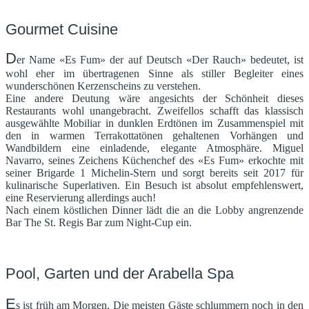
Gourmet Cuisine
D
er Name «Es Fum» der auf Deutsch «Der Rauch» bedeutet, ist
wohl eher im übertragenen Sinne als stiller Begleiter eines
wunderschönen Kerzenscheins zu verstehen.
Eine andere Deutung wäre angesichts der Schönheit dieses
Restaurants wohl unangebracht. Zweifellos schafft das klassisch
ausgewählte Mobiliar in dunklen Erdtönen im Zusammenspiel mit
den in warmen Terrakottatönen gehaltenen Vorhängen und
Wandbildern eine einladende, elegante Atmosphäre. Miguel
Navarro, seines Zeichens Küchenchef des «Es Fum» erkochte mit
seiner Brigarde 1 Michelin-Stern und sorgt bereits seit 2017 für
kulinarische Superlativen. Ein Besuch ist absolut empfehlenswert,
eine Reservierung allerdings auch!
Nach einem köstlichen Dinner lädt die an die Lobby angrenzende
Bar The St. Regis Bar zum Night-Cup ein.
Pool, Garten und der Arabella Spa
E
s ist früh am Morgen. Die meisten Gäste schlummern noch in den