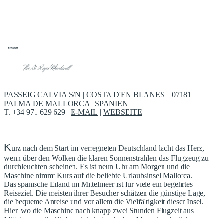
E
ntdecken Sie mehr als nur Hotels. Entdecken Sie
Geschichten, die es wert sind, erzählt zu werden.
Seit 2000
PASSEIG CALVIA S/N | COSTA D'EN BLANES | 07181
PALMA DE MALLORCA | SPANIEN
T. +34 971 629 629 |
E-MAIL
|
WEBSEITE
K
urz nach dem Start im verregneten Deutschland lacht das Herz,
wenn über den Wolken die klaren Sonnenstrahlen das Flugzeug zu
durchleuchten scheinen. Es ist neun Uhr am Morgen und die
Maschine nimmt Kurs auf die beliebte Urlaubsinsel Mallorca.
Das spanische Eiland im Mittelmeer ist für viele ein begehrtes
Reiseziel. Die meisten ihrer Besucher schätzen die günstige Lage,
die bequeme Anreise und vor allem die Vielfältigkeit dieser Insel.
Hier, wo die Maschine nach knapp zwei Stunden Flugzeit aus