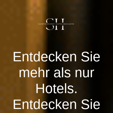
DE
Herzlich willkommen
E
ntdecken Sie
ÄGYPTEN
mehr als nur
DEUTSCHLAND
Hotels.
Vereinigte Arabische Emirate
Entdecken Sie