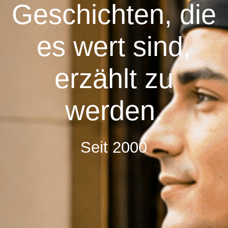
ITALIEN
Geschichten, die
es wert sind,
SEYCHELLEN
erzählt zu
SCHWEDEN
werden.
SCHWEIZ
Seit 2000
SPANIEN
THAILAND