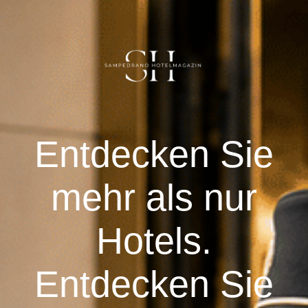
DE
Herzlich willkommen
E
ntdecken Sie
ÄGYPTEN
mehr als nur
DEUTSCHLAND
Hotels.
Vereinigte Arabische Emirate
Entdecken Sie