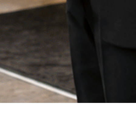
Cookie-Einstellungen
Diese Webseite verwendet Cookies, um Besuchern ein optimales
Nutzererlebnis zu bieten. Bestimmte Inhalte von Drittanbietern werden
nur angezeigt, wenn die entsprechende Option aktiviert ist. Die
Datenverarbeitung kann dann auch in einem Drittland erfolgen.
Weitere Informationen hierzu in der Datenschutzerklärung.
LUXUSHOTELS IN DEN VEREINIGTEN