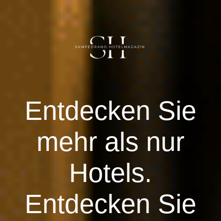
DE
Herzlich willkommen
E
ntdecken Sie
ÄGYPTEN
mehr als nur
DEUTSCHLAND
Hotels.
Vereinigte Arabische Emirate
Entdecken Sie