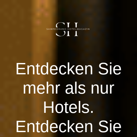
DE
Herzlich willkommen
E
ntdecken Sie
ÄGYPTEN
mehr als nur
DEUTSCHLAND
Hotels.
Vereinigte Arabische Emirate
Entdecken Sie